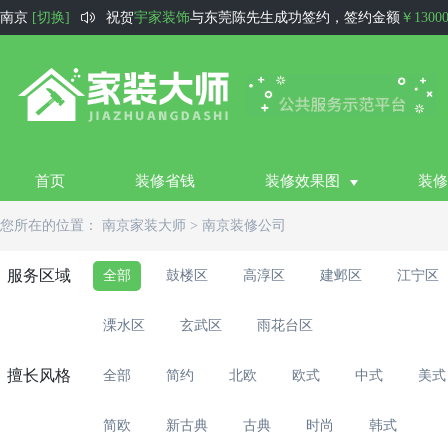

南京
[切换]
祝贺
宇家装饰
与东莞陈先生成功签约，签约金额
￥1300
祝贺
三优装饰
与张家口孟风锡成功签约，签约金额
￥50
祝贺
徐州住小帮装饰
与徐州甘先生成功签约，签约金额
祝贺
尚庭水韵
与运城王先生成功签约，签约金额
￥1100
祝贺
德阳福彩装饰
与德阳田先生成功签约，签约金额
￥1
首页
装修省钱
装修效果图
装修
祝贺
好风景装饰公司
与阿克苏刘玉坤成功签约，签约金
您所在的位置：
南京家装大师
>
南京装修公司
祝贺
西宁生活家
与西宁祁先生成功签约，签约金额
￥80
祝贺
瑧汇装饰
与黔西南刘女士成功签约，签约金额
￥13
服务区域
全部
鼓楼区
高淳区
建邺区
江宁区
祝贺
华庭装饰
与衢州王先生成功签约，签约金额
￥8000
溧水区
玄武区
雨花台区
祝贺
圆石装饰设计
与深圳李先生成功签约，签约金额
￥6
擅长风格
全部
简约
北欧
欧式
中式
美式
简欧
新古典
古典
时尚
韩式